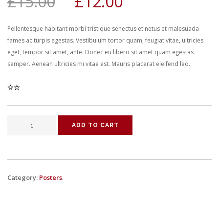
£
15.00
£
12.00
Pellentesque habitant morbi tristique senectus et netus et malesuada
fames ac turpis egestas. Vestibulum tortor quam, feugiat vitae, ultricies
eget, tempor sit amet, ante. Donec eu libero sit amet quam egestas
semper. Aenean ultricies mi vitae est. Mauris placerat eleifend leo.
ADD TO CART
Category:
Posters
.