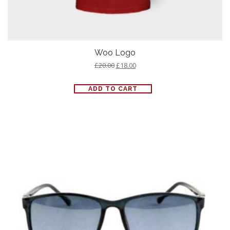
Woo Logo
£
20.00
£
18.00
ADD TO CART